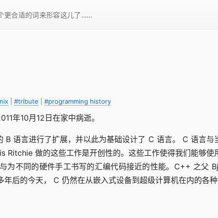
一个更合适的词来形容这儿了……
nix
|
#tribute
|
#programming history
，于2011年10月12日在家中病逝。
Thompson 设计的 B 语言进行了扩展，并以此为基础设计了 C 语言
nis Ritchie 做的这些工作是开创性的。这些工作使得我
件手工书写的汇编代码接近的性能。C++ 之父 Bjarne Stro
id it."。即使在 40 多年后的今天， C 仍然在从嵌入式设备到超级计算机