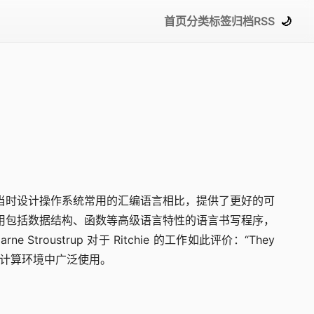
首页
分类
标签
归档
RSS
🌙
。 C 语言与当时设计操作系统常用的汇编语言相比，提供了更好的可
们能够使用包括数据结构、函数等高级语言特性的语言书写程序，
ustrup 对于 Ritchie 的工作如此评价：“They
在内的各种计算环境中广泛使用。