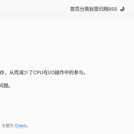
首页
分类
标签
归档
RSS
🌙
作内存，从而减少了CPU在I/O操作中的参与。
问题。
，主题为
Chaos
。