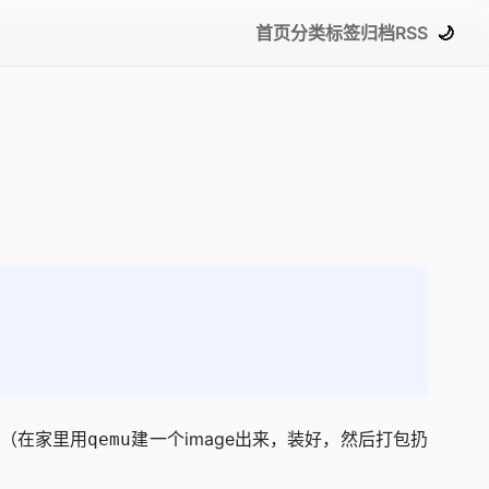
首页
分类
标签
归档
RSS
🌙
可用（在家里用
建一个image出来，装好，然后打包扔
qemu