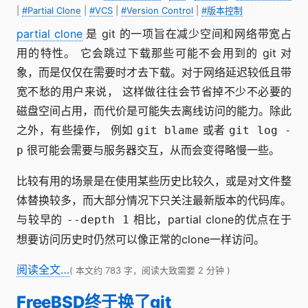
|
#Partial Clone
|
#VCS
|
#Version Control
|
#版本控制
partial clone
是 git 的一项旨在减少空间和网络带宽占
用的特性。 它会跳过下载那些可能不会用到的 git 对
象，而是仅仅在需要时才去下载。对于网络延迟较低且带
宽不愁的用户来说， 这样做往往会节省掉不少不必要的
磁盘空间占用，而代价是可能失去离线访问的能力。除此
之外，有些操作， 例如
或者
git blame
git log -
很可能会需要与服务器交互，从而会变得略慢一些。
p
比较有用的场景是在使用某些历史比较久，或是对文件整
体替换较多，而大部分情况下只关注最新版本的代码库。
与较早的
相比，partial clone的优点在于
--depth 1
想要访问历史时仍然可以像正常的clone一样访问。
阅读全文…
( 本文约 783 字，阅读大致需要 2 分钟 )
FreeBSD终于换了git