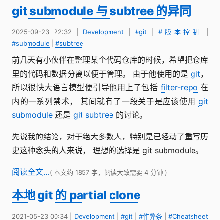
git submodule 与 subtree 的异同
2025-09-23 22:32
|
Development
|
#git
|
#版本控制
|
#submodule
|
#subtree
前几天有小伙伴在整理某个代码仓库的时候，希望把仓库
里的代码和数据分离以便于管理。 由于他使用的是
git
，
所以很快大语言模型便引导他用上了包括
filter-repo
在
内的一系列禁术， 其间就有了一段关于是应该使用
git
submodule
还是
git subtree
的讨论。
先说我的结论，对于绝大多数人，特别是已经动了重写历
史这种念头的人来说， 理想的选择是 git submodule。
阅读全文…
( 本文约 1857 字，阅读大致需要 4 分钟 )
本地 git 的 partial clone
2021-05-23 00:34
|
Development
|
#git
|
#作弊条
|
#Cheatsheet