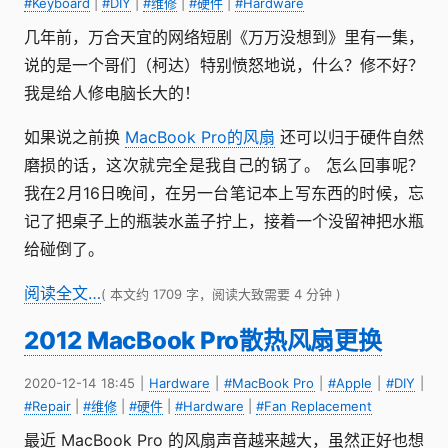
#Keyboard
|
#DIY
|
#维修
|
#硬件
|
#Hardware
几年前，万合天宜的网络短剧《万万没想到》里有一集，
说的是一个哥们（柯达）特别愤怒地说，什么？修不好？
我是给人修电脑长大的！
如果说之前换
MacBook Pro的风扇
还可以归于硬件自然
磨损的话，这次就完全是我自己的锅了。 怎么回事呢？
我在2月16日晚间，在另一台笔记本上写东西的时候，忘
记了把桌子上的瓶装水盖子拧上，接着一个没留神把水瓶
给碰倒了。
阅读全文…
( 本文约 1709 字，阅读大致需要 4 分钟 )
2012 MacBook Pro散热风扇更换
2020-12-14 18:45
|
Hardware
|
#MacBook Pro
|
#Apple
|
#DIY
|
#Repair
|
#维修
|
#硬件
|
#Hardware
|
#Fan Replacement
最近 MacBook Pro 的风扇声音越来越大，虽然正好也想