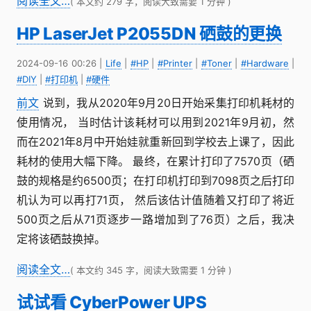
阅读全文…
( 本文约 279 字，阅读大致需要 1 分钟 )
HP LaserJet P2055DN 硒鼓的更换
2024-09-16 00:26
|
Life
|
#HP
|
#Printer
|
#Toner
|
#Hardware
|
#DIY
|
#打印机
|
#硬件
前文
说到，我从2020年9月20日开始采集打印机耗材的
使用情况， 当时估计该耗材可以用到2021年9月初，然
而在2021年8月中开始娃就重新回到学校去上课了，因此
耗材的使用大幅下降。 最终，在累计打印了7570页（硒
鼓的规格是约6500页；在打印机打印到7098页之后打印
机认为可以再打71页， 然后该估计值随着又打印了将近
500页之后从71页逐步一路增加到了76页）之后，我决
定将该硒鼓换掉。
阅读全文…
( 本文约 345 字，阅读大致需要 1 分钟 )
试试看 CyberPower UPS