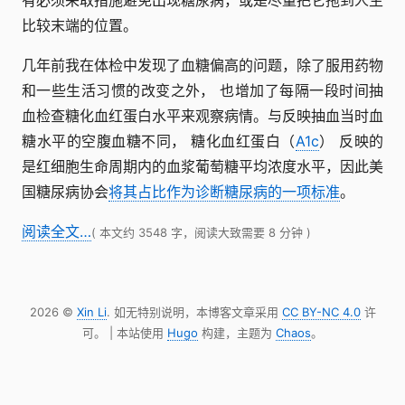
有必须采取措施避免出现糖尿病，或是尽量把它拖到人生
比较末端的位置。
几年前我在体检中发现了血糖偏高的问题，除了服用药物
和一些生活习惯的改变之外， 也增加了每隔一段时间抽
血检查糖化血红蛋白水平来观察病情。与反映抽血当时血
糖水平的空腹血糖不同， 糖化血红蛋白（
A1c
） 反映的
是红细胞生命周期内的血浆葡萄糖平均浓度水平，因此美
国糖尿病协会
将其占比作为诊断糖尿病的一项标准
。
阅读全文…
( 本文约 3548 字，阅读大致需要 8 分钟 )
2026 ©
Xin Li
. 如无特别说明，本博客文章采用
CC BY-NC 4.0
许
可。 | 本站使用
Hugo
构建，主题为
Chaos
。