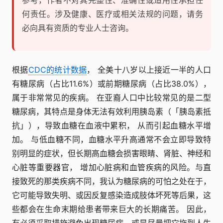
参考，作者不对其完整性、准确性或适用性承担任
何责任。涉及健康、医疗或相关法规的问题，请务
必向具有资质的专业人士咨询。
根据
CDC的统计数据
， 全美十八岁以上接近一半的人口
有糖尿病（占比11.6%）或前期糖尿病（占比38.0%），
属于非常常见的疾病。 在亚裔人口中比较常见的是二型
糖尿病，其特点是身体无法有效利用胰岛素（「胰岛素抵
抗」），导致血糖在血液中累积， 从而引起血糖水平增
加。 与低血糖不同，血糖水平升高通常不会立即导致特
别明显的症状，但长期高血糖会损害眼睛、肾脏、神经和
心脏等重要器官， 增加心脏病和血管疾病的风险。与直
接致死的那类疾病不同，我认为糖尿病的可怕之处在于，
它可能导致失明、或因反复感染造成肢体坏死等后果，这
些都会在生命末期给患者带来巨大的长期痛苦。 因此，