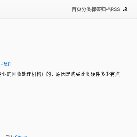
首页
分类
标签
归档
RSS
🌙
|
#硬件
是比较专业的回收处理机构）的，原因是购买此类硬件多少有点
，主题为
Chaos
。