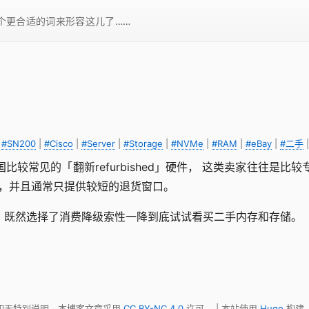
一个更合适的词来形容这儿了……
|
#SN200
|
#Cisco
|
#Server
|
#Storage
|
#NVMe
|
#RAM
|
#eBay
|
#二手
国比较常见的「翻新refurbished」硬件， 这类卖家往往
准，并且通常只提供较短的退货窗口。
服务器，既然选择了消费降级索性一降到底试试看买二手内存和存储。
 如无特别说明，本博客文章采用
CC BY-NC 4.0
许可。 | 本站使用
Hugo
构建