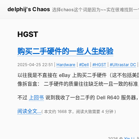
delphij's Chaos
选择chaos这个词是因为~~实在很难找到
HGST
购买二手硬件的一些人生经验
2025-04-25 22:51
|
Hardware
|
#Dell
|
#HGST
|
#Ultrastar DC
以往我是不直接在 eBay 上购买二手硬件（这不包括美
像拆盲盒： 二手硬件的质量往往缺乏统一且一致的标
不过
上回书
说到我收了一台二手的 Dell R640 
阅读全文…
( 本文约 1668 字，阅读大致需要 4 分钟 )
2026 ©
Xin Li
.