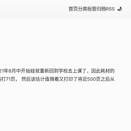
首页
分类
标签
归档
RSS
🌙
021年8月中开始娃就重新回到学校去上课了，因此耗材的
再打71页， 然后该估计值随着又打印了将近500页之后从