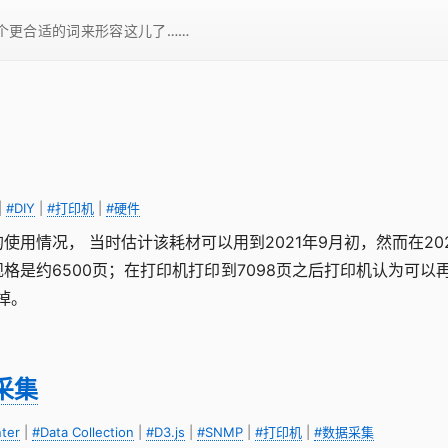
一个更合适的词来形容这儿了……
|
#DIY
|
#打印机
|
#硬件
的使用情况， 当时估计该耗材可以用到2021年9月初，然而在2
格是约6500页；在打印机打印到7098页之后打印机认为可以
掉。
据采集
nter
|
#Data Collection
|
#D3.js
|
#SNMP
|
#打印机
|
#数据采集