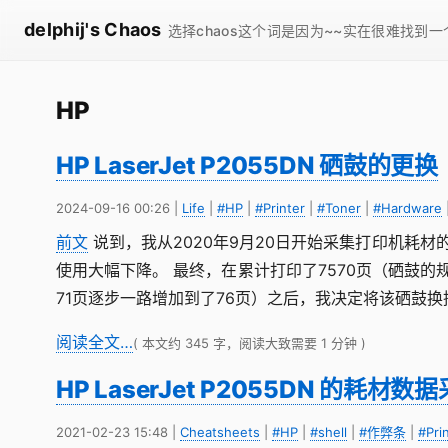
delphij's Chaos
选择chaos这个词是因为~~实在很难找到
HP
HP LaserJet P2055DN 硒鼓的更换
2024-09-16 00:26
|
Life
|
#HP
|
#Printer
|
#Toner
|
#Hardware
前文
说到，我从2020年9月20日开始采集打印机耗材
使用大幅下降。 最终，在累计打印了7570页（硒鼓的规
71页逐步一路增加到了76页）之后，我决定将该硒鼓换
阅读全文…
( 本文约 345 字，阅读大致需要 1 分钟 )
HP LaserJet P2055DN 的耗材数
2021-02-23 15:48
|
Cheatsheets
|
#HP
|
#shell
|
#作弊条
|
#Pri