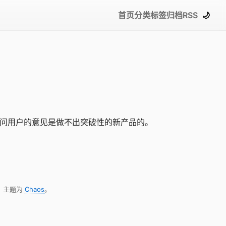
首页
分类
标签
归档
RSS
🌙
只问用户的意见是做不出突破性的新产品的。
，主题为
Chaos
。