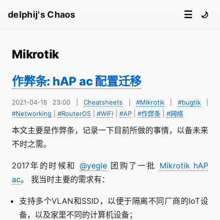
☰
delphij's Chaos
🌙
Mikrotik
作弊条: hAP ac 配置迁移
2021-04-18 23:00
|
Cheatsheets
|
#Mikrotik
|
#bugtik
|
#Networking
|
#RouterOS
|
#WiFi
|
#AP
|
#作弊条
|
#网络
本文主要是作弊条，记录一下目前所做的事情，以备未来
不时之需。
2017年的时候和
@yegle
团购了一批
Mikrotik hAP
ac
。 我当时主要的需求有：
支持多个VLAN和SSID，以便于隔离不同厂商的IoT设
备，以及家里不同的计算机设备；