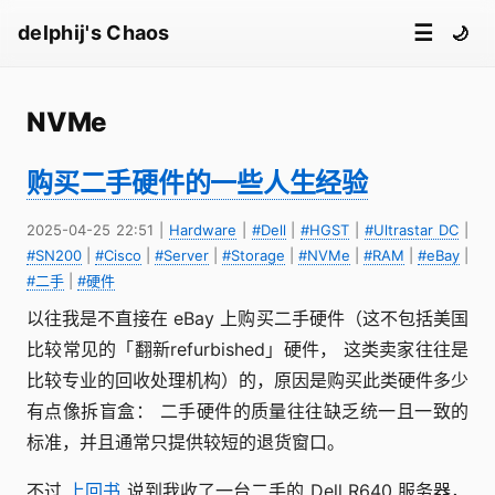
☰
delphij's Chaos
🌙
NVMe
购买二手硬件的一些人生经验
2025-04-25 22:51
|
Hardware
|
#Dell
|
#HGST
|
#Ultrastar DC
|
#SN200
|
#Cisco
|
#Server
|
#Storage
|
#NVMe
|
#RAM
|
#eBay
|
#二手
|
#硬件
以往我是不直接在 eBay 上购买二手硬件（这不包括美国
比较常见的「翻新refurbished」硬件， 这类卖家往往是
比较专业的回收处理机构）的，原因是购买此类硬件多少
有点像拆盲盒： 二手硬件的质量往往缺乏统一且一致的
标准，并且通常只提供较短的退货窗口。
不过
上回书
说到我收了一台二手的 Dell R640 服务器，