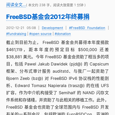
阅读全文…
( 本文约 238 字，阅读大致需要 1 分钟 )
FreeBSD基金会2012年终募捐
2012-12-21 05:08
|
Development
|
#FreeBSD Foundation
|
#fundraising
|
#open source
|
#donation
截止到目前为止， FreeBSD 基金会共募得本年度捐款
$461,119，距本年度的预定目标 $500,000 还差
$38,881 美元。今年 FreeBSD 基金会资助了相当多的项
目，包括 Pawel Jakub Dawidek (pjd@) 的 Capsicum
框架、分布式审计服务 auditstd、与我厂一起资助了
Bjoern Zeeb (bz@) 对 FreeBSD IPv6 协议栈的性能剖
析、Edward Tomasz Napierala (trasz@) 的在线 UFS
扩容，作为中介机构接受了 Semihalf 的 NAND 闪存文
件系统和存储棧，并资助了与此相关的移植工作。此外，
FreeBSD 基金会也资助了全球范围内与 FreeBSD 开发
有关的一系列会议，包括欧洲的 EuroBSDCon、亚洲的