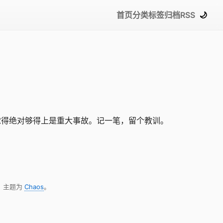
首页
分类
标签
归档
RSS
🌙
觉得绝对够得上是重大事故。记一笔，留个教训。
，主题为
Chaos
。