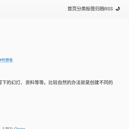
首页
分类
标签
归档
RSS
🌙
#作弊条
时留下的幻灯、资料等等。比较自然的办法就是创建不同的
，主题为
Chaos
。