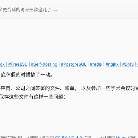
一个更合适的词来形容这儿了……
ngx
|
#FreeBSD
|
#Self-hosting
|
#PostgreSQL
|
#redis
|
#nginx
|
#DMS
|
月底休假的时候搞了一动。
种供应商、公司之间签署的文件、账单， 以及参加一些学术会议
来保存这些文件有这样一些问题：
 如无特别说明，本博客文章采用
CC BY-NC 4.0
许可。 | 本站使用
Hugo
构建