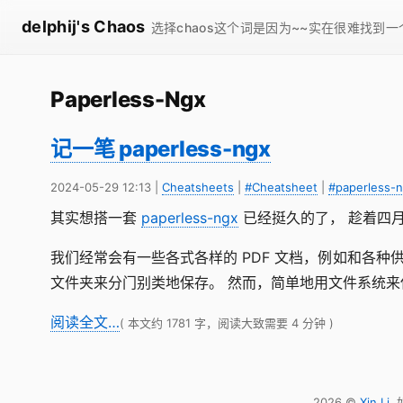
delphij's Chaos
选择chaos这个词是因为~~实在很难找到
Paperless-Ngx
记一笔 paperless-ngx
2024-05-29 12:13
|
Cheatsheets
|
#Cheatsheet
|
#paperless-
其实想搭一套
paperless-ngx
已经挺久的了， 趁着四
我们经常会有一些各式各样的 PDF 文档，例如和各
文件夹来分门别类地保存。 然而，简单地用文件系统
阅读全文…
( 本文约 1781 字，阅读大致需要 4 分钟 )
2026 ©
Xin Li
.