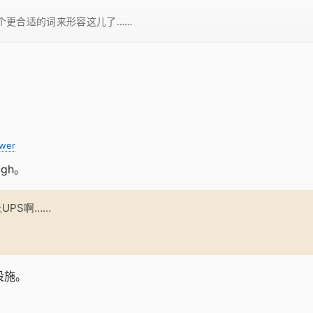
一个更合适的词来形容这儿了……
wer
gh。
UPS啊……
设施。