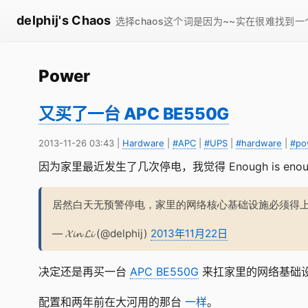
delphij's Chaos
选择chaos这个词是因为~~实在很难找到
Power
又买了一台 APC BE550G
2013-11-26 03:43
|
Hardware
|
#APC
|
#UPS
|
#hardware
|
#po
因为家里最近发生了几次停电，我觉得 Enough is enou
居然白天无预警停电，家里的网络核心基础设施必须得上
— 𝓧𝓲𝓷 𝓛𝓲 (@delphij)
2013年11月22日
决定还是再买一台
APC BE550G
来扛家里的网络基础
配置和两年前在大河用的那台
一样
。