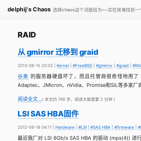
delphij's Chaos
选择chaos这个词是因为~~实在很难找到
RAID
从 gmirror 迁移到 graid
2013-08-15 20:02
|
Kernel
|
#FreeBSD
|
#gmirror
|
#graid
|
#RA
谷奥
的服务器硬盘坏了，而且托管商很奇怪地用了 gmirror 
Adaptec、JMicron、nVidia、Promise和
阅读全文…
( 本文约 746 字，阅读大致需要 2 分钟 )
LSI SAS HBA固件
2012-09-18 04:11
|
Hardware
|
#LSI
|
#SAS HBA
|
#firmware
|
#
最近我厂对 LSI 6Gb/s SAS HBA 的驱动 (m