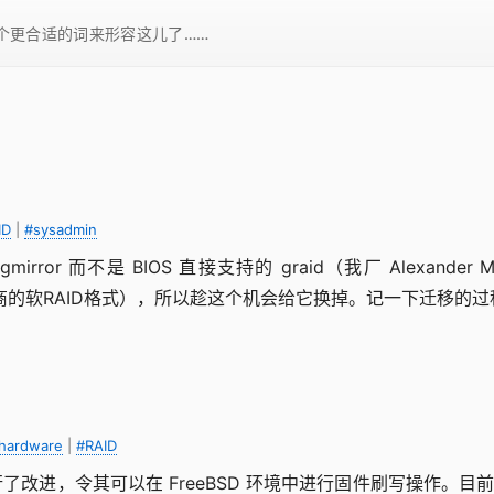
一个更合适的词来形容这儿了……
ID
|
#sysadmin
而不是 BIOS 直接支持的 graid（我厂 Alexander Mot
SiL等多家厂商的软RAID格式），所以趁这个机会给它换掉。记一下迁移的
hardware
|
#RAID
ps(4)) 进行了改进，令其可以在 FreeBSD 环境中进行固件刷写