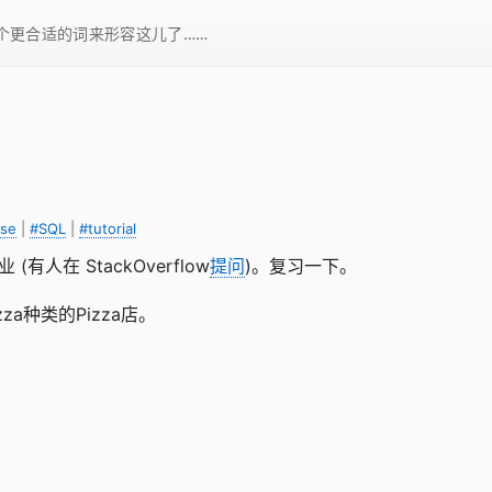
一个更合适的词来形容这儿了……
ase
|
#SQL
|
#tutorial
(有人在 StackOverflow
提问
)。复习一下。
a种类的Pizza店。