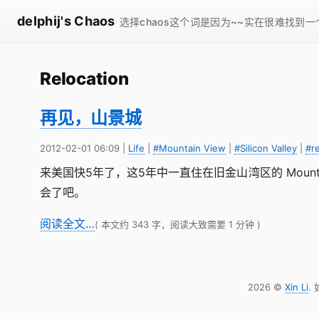
delphij's Chaos
选择chaos这个词是因为~~实在很难找到
Relocation
再见，山景城
2012-02-01 06:09
|
Life
|
#Mountain View
|
#Silicon Valley
|
#r
来美国快5年了，这5年中一直住在旧金山湾区的 Moun
会了吧。
阅读全文…
( 本文约 343 字，阅读大致需要 1 分钟 )
2026 ©
Xin Li
.