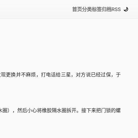
首页
分类
标签
归档
RSS
🌙
发现更换并不麻烦，打电话给三星，对方说已经过保，于
水圈），然后小心将橡胶隔水圈拆开。接下来把门锁的螺