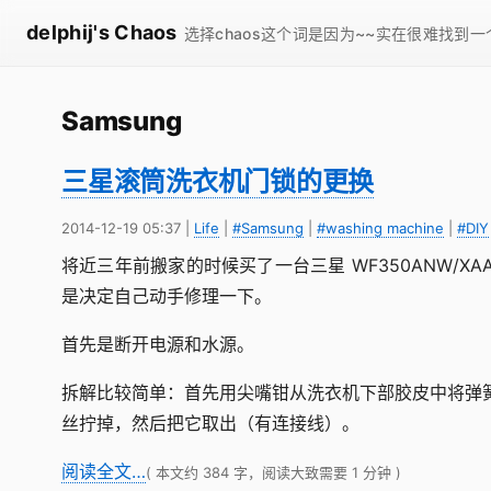
delphij's Chaos
选择chaos这个词是因为~~实在很难找到
Samsung
三星滚筒洗衣机门锁的更换
2014-12-19 05:37
|
Life
|
#Samsung
|
#washing machine
|
#DIY
将近三年前搬家的时候买了一台三星 WF350ANW/
是决定自己动手修理一下。
首先是断开电源和水源。
拆解比较简单：首先用尖嘴钳从洗衣机下部胶皮中将弹
丝拧掉，然后把它取出（有连接线）。
阅读全文…
( 本文约 384 字，阅读大致需要 1 分钟 )