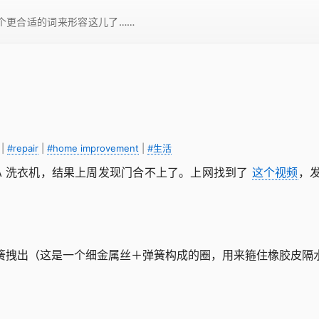
一个更合适的词来形容这儿了……
|
#repair
|
#home improvement
|
#生活
XAA 洗衣机，结果上周发现门合不上了。上网找到了
这个视频
，
簧拽出（这是一个细金属丝＋弹簧构成的圈，用来箍住橡胶皮隔