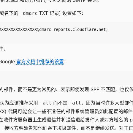
数据来源是和对方(腾讯) MX 之间的 SMTP 会话。
(域名下的
记录) 设置如下：
_dmarc
TXT
邮件。
oogle
官方文档中推荐的设置
：
匹配的邮件，而不是更为常见的、表示即使发现 SPF 不匹配，也
士认为应该推荐采用
而不是
，因为当时许多大型邮
~all
-all
 (5XX) 代码可能会让一些不适任的邮件系统管理员如此配置的
件方服务器上生成退信并将退信退给发件人或对方域名的 post
， 接收方明确告知他们吞下垃圾邮件，而不是继续发送。对于正