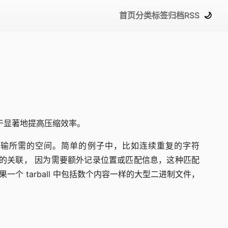
首页
分类
标签
归档
RSS
🌙
有助于显著地提高压缩效率。
传输所需的空间。简单的例子中，比如连续重复的字符
离的关联， 因为需要额外记录位置或匹配信息，这种匹配
 tarball 中包括数个内容一样的大型二进制文件，