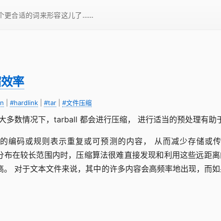
一个更合适的词来形容这儿了……
缩效率
on
|
#hardlink
|
#tar
|
#文件压缩
绝大多数情况下，tarball 都会进行压缩， 进行适当的预处理
的编码或规则表示重复或可预测的内容， 从而减少存储或
数据分布在较长范围内时，压缩算法很难直接发现和利用这些远距
 对于文本文件来说，其中的许多内容会高频率地出现，而如果一个