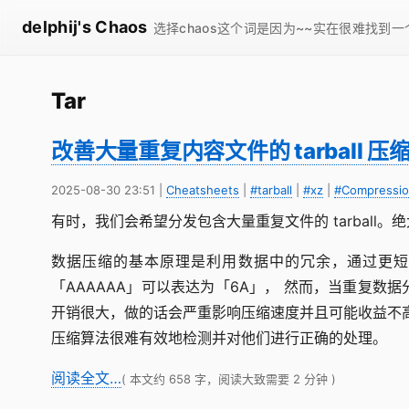
delphij's Chaos
选择chaos这个词是因为~~实在很难找到
Tar
改善大量重复内容文件的 tarball 压
2025-08-30 23:51
|
Cheatsheets
|
#tarball
|
#xz
|
#Compressi
有时，我们会希望分发包含大量重复文件的 tarball。
数据压缩的基本原理是利用数据中的冗余，通过更短
「AAAAAA」可以表达为「6A」， 然而，当重复
开销很大，做的话会严重影响压缩速度并且可能收益不高。
压缩算法很难有效地检测并对他们进行正确的处理。
阅读全文…
( 本文约 658 字，阅读大致需要 2 分钟 )