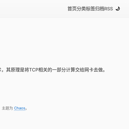
首页
分类
标签
归档
RSS
🌙
术，其原理是将TCP相关的一部分计算交给网卡去做。
，主题为
Chaos
。