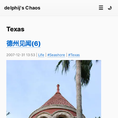
☰
delphij's Chaos
🌙
Texas
德州见闻(6)
2007-12-31 13:53
|
Life
|
#Seashore
|
#Texas