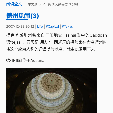
阅读全文…
( 本文约 0 字，阅读大致需要 0 分钟 )
德州见闻(3)
2007-12-28 20:12
|
Life
|
#Capitol
|
#Texas
得克萨斯州州名来自于印地安Hasinai族中的Caddoan
语"tejas"，意思是"朋友"。西班牙的探险家在命名得州时
将这个应为人称的词误以为地名，就由此沿用下来。
德州州府位于Austin。