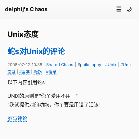
☰
delphij's Chaos
🌙
Unix态度
蛇s对Unix的评论
2008-07-12 10:38
|
Shared Chaos
|
#philosophy
|
#Unix
|
#Unix
态度
|
#哲学
|
#蛇s
|
#语录
以下内容引用蛇s：
UNIX的原则是"你丫爱用不用！"
“我就提供对的功能，你丫要是用错了活该！”
参与评论