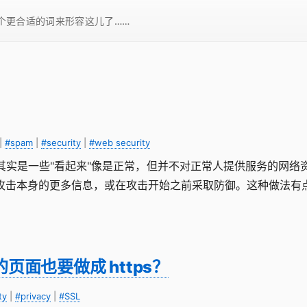
一个更合适的词来形容这儿了……
|
#spam
|
#security
|
#web security
其实是一些"看起来"像是正常，但并不对正常人提供服务的网络
攻击本身的更多信息，或在攻击开始之前采取防御。这种做法有
面也要做成 https？
ty
|
#privacy
|
#SSL