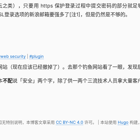
之类），只要用 https 保护登录过程中提交密码的部分就
SL登录选项的新浪邮箱要强多了[注1]，但是仍然是不够的。
web security
|
#plugin
网站（现在应该已经撤掉了）。去那个钓鱼网站看了一眼，发现
本
不配
说「安全」两个字，除了供一两个三流技术人员拿大量客
 如无特别说明，本博客文章采用
CC BY-NC 4.0
许可。 | 本站使用
Hugo
构建