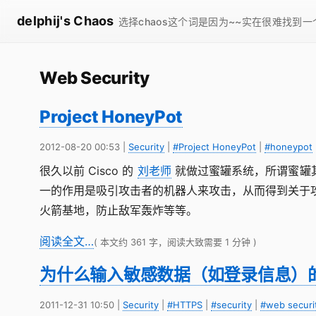
delphij's Chaos
选择chaos这个词是因为~~实在很难找到
Web Security
Project HoneyPot
2012-08-20 00:53
|
Security
|
#Project HoneyPot
|
#honeypot
很久以前 Cisco 的
刘老师
就做过蜜罐系统，所谓蜜罐
一的作用是吸引攻击者的机器人来攻击，从而得到关于
火箭基地，防止敌军轰炸等等。
阅读全文…
( 本文约 361 字，阅读大致需要 1 分钟 )
为什么输入敏感数据（如登录信息）的页
2011-12-31 10:50
|
Security
|
#HTTPS
|
#security
|
#web securi